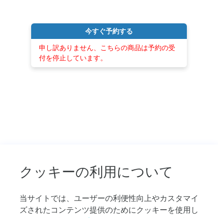
で
す。
ク
今すぐ予約する
ル
申し訳ありません、こちらの商品は予約の受
ー
付を停止しています。
ズ
プ
ラ
ン
の
比
較
や
お
す
す
クッキーの利用について
め
の
プ
当サイトでは、ユーザーの利便性向上やカスタマイ
ラ
ズされたコンテンツ提供のためにクッキーを使用し
ン