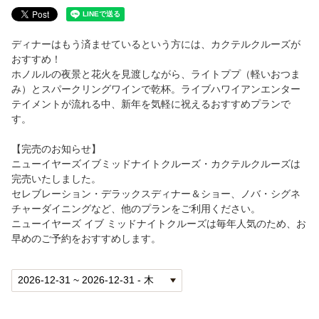
エンハンスメント（追加手配プラン）
ディナーはもう済ませているという方には、カクテルクルーズが
ホリデークルーズ
おすすめ！
ホノルルの夜景と花火を見渡しながら、ライトププ（軽いおつま
ホリデークルーズ
み）とスパークリングワインで乾杯。ライブハワイアンエンター
テイメントが流れる中、新年を気軽に祝えるおすすめプランで
す。
インディペンデンスデイクルーズ
【完売のお知らせ】
大晦日ミッドナイトクルーズ
ニューイヤーズイブミッドナイトクルーズ・カクテルクルーズは
完売いたしました。
バレンタインデークルーズ
セレブレーション・デラックスディナー＆ショー、ノバ・シグネ
チャーダイニングなど、他のプランをご利用ください。
ニューイヤーズ イブ ミッドナイトクルーズは毎年人気のため、お
エンハンスメント（追加手配プラン）
早めのご予約をおすすめします。
ウエディング
キャプテンズ ウエディング