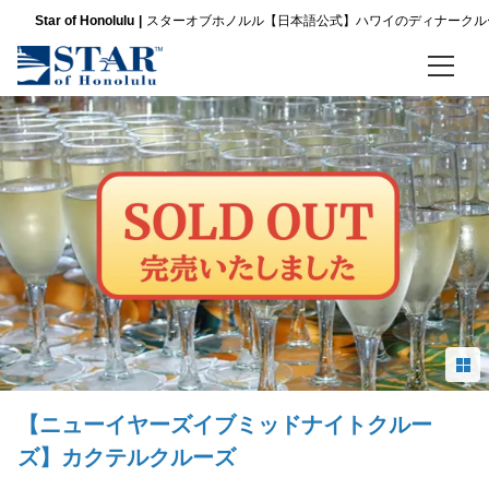
Star of Honolulu
スターオブホノルル【日本語公式】ハワイのディナークル
ホーム
ディナークルーズ
パシフィックスターサンセットビュッフェ ＆ ショークルーズ
スリースター サンセットディナー＆ショークルーズ
ノバ ファイブスター サンセット ディナー ＆ ジャズクルーズ
金曜限定 パシフィックスター サンセットビュッフェ＆ショークルーズ
【ニューイヤーズイブミッドナイトクルー
金曜限定 スリースター サンセットディナー＆ショークルーズ
ズ】カクテルクルーズ
金曜限定 ノバファイブスター サンセットディナー＆ジャズ