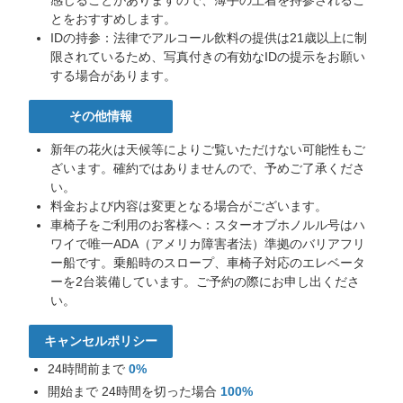
感じることがありますので、薄手の上着を持参されるこ
ロ
とをおすすめします。
ハ！
IDの持参：法律でアルコール飲料の提供は21歳以上に制
私
限されているため、写真付きの有効なIDの提示をお願い
は
する場合があります。
ス
タ
その他情報
ー
オ
新年の花火は天候等によりご覧いただけない可能性もご
ブ
ざいます。確約ではありませんので、予めご了承くださ
ホ
い。
ノ
料金および内容は変更となる場合がございます。
ル
車椅子をご利用のお客様へ：スターオブホノルル号はハ
ル
ワイで唯一ADA（アメリカ障害者法）準拠のバリアフリ
の
ー船です。乗船時のスロープ、車椅子対応のエレベータ
ク
ーを2台装備しています。ご予約の際にお申し出くださ
ル
い。
ー
ズ
キャンセルポリシー
案
内
24時間前まで
0%
役、
開始まで 24時間を切った場合
100%
Leilani