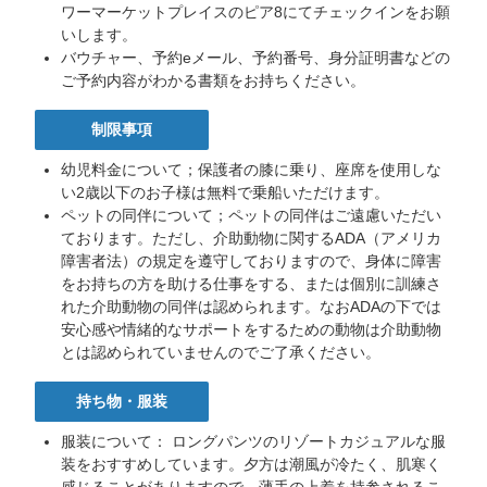
ワーマーケットプレイスのピア8にてチェックインをお願
いします。
バウチャー、予約eメール、予約番号、身分証明書などの
ご予約内容がわかる書類をお持ちください。
制限事項
幼児料金について；保護者の膝に乗り、座席を使用しな
い2歳以下のお子様は無料で乗船いただけます。
ペットの同伴について；ペットの同伴はご遠慮いただい
ております。ただし、介助動物に関するADA（アメリカ
障害者法）の規定を遵守しておりますので、身体に障害
をお持ちの方を助ける仕事をする、または個別に訓練さ
れた介助動物の同伴は認められます。なおADAの下では
安心感や情緒的なサポートをするための動物は介助動物
とは認められていませんのでご了承ください。
Leilani |
Star of
持ち物・服装
Honolulu
Cruise
服装について： ロングパンツのリゾートカジュアルな服
Concierge
装をおすすめしています。夕方は潮風が冷たく、肌寒く
ア