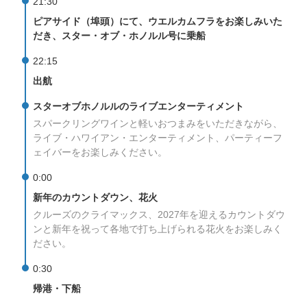
21:30
乗船場所・駐車場
ピアサイド（埠頭）にて、ウエルカムフラをお楽しみいた
だき、スター・オブ・ホノルル号に乗船
送迎サービス
22:15
トラベルパートナーの皆様へ
出航
スターオブホノルルのライブエンターティメント
会社概要
スパークリングワインと軽いおつまみをいただきながら、
ライブ・ハワイアン・エンターティメント、パーティーフ
プライバシーポリシー
ェイバーをお楽しみください。
よくある質問
0:00
新年のカウントダウン、花火
お問い合わせ先
クルーズのクライマックス、2027年を迎えるカウントダウ
ンと新年を祝って各地で打ち上げられる花火をお楽しみく
ENGLISH
ださい。
0:30
言語
帰港・下船
日本語