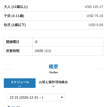
バウ リニューアル
大人 (12歳以上)
USD 125.17
貸切パーティー・レセプション
子供 (3-11歳)
USD 75.10
団体・イベント
幼児 (2歳以下)
USD 0.00
団体・イベント向けプラン
開催曜日
木
グループ特典
所要時間
2時間 15分
学生団体向けプラン
概要
MICE・企業イベント
Outline
イベント出張サービス
スケジュール
お迎え場所/現地集合
ご案内
スターオブホノルル【船舶概要】