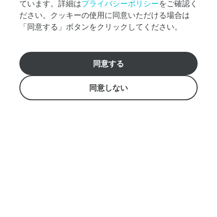
ています。詳細は
プライバシーポリシー
をご確認く
探
ださい。クッキーの使用に同意いただける場合は
し
な
「同意する」ボタンをクリックしてください。
ど、
お
気
同意する
軽
おすすめのクルーズ選びをお手伝いします。
に
日本語ホットライン808-983-7879 アメリカ国内無料通
ご
同意しない
話（1-800-334-6191）
質
info@starofhonolulu.com
問
く
Aloha Tower Marketplace, Pier 8 （1 Aloha Tower Drive,
だ
Honolulu, HI 96813)
さ
い。
営業時間: 9:00 - 17:00
特定商取引法
メ
ッ