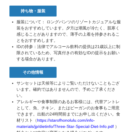
持ち物・服装
服装について： ロングパンツのリゾートカジュアルな服
装をおすすめしています。夕方は潮風が冷たく、肌寒く
感じることがありますので、薄手の上着を持参されるこ
とをおすすめします。
IDの持参：法律でアルコール飲料の提供は21歳以上に制
限されているため、写真付きの有効なIDの提示をお願い
する場合があります。
Leilani |
その他情報
Star of
Honolulu
サンセットは天候等によりご覧いただけないこともござ
Cruise
います。確約ではありませんので、予めご了承くださ
Concierge
い。
ア
アレルギーや食事制限のあるお客様には、代替アントレ
ロ
として、魚、チキン、またはビーガンのお食事もご用意
ハ！
できます。出航の24時間前までにお申し出ください。食
私
材リスト（
https://starofhonolulu.com/info-
は
materials/jp/dietinfo/Three-Star-Special-Diet-Info.pdf
）
ス