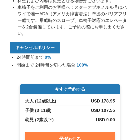
料金および内容は変更となる場合がございます。
タ
車椅子をご利用のお客様へ：スターオブホノルル号はハ
ー
ワイで唯一ADA（アメリカ障害者法）準拠のバリアフリ
オ
ー船です。乗船時のスロープ、車椅子対応のエレベータ
ブ
ーを2台装備しています。ご予約の際にお申し出くださ
ホ
い。
ノ
ル
キャンセルポリシー
ル
の
24時間前まで
0%
ク
開始まで 24時間を切った場合
100%
ル
ー
ズ
案
今すぐ予約する
内
大人 (12歳以上)
USD 178.95
役、
Leilani
子供 (3-11歳)
USD 107.55
で
幼児 (2歳以下)
USD 0.00
す。
ク
ル
予約する