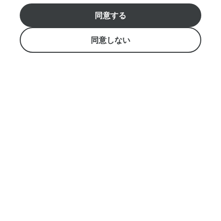
気
同意する
軽
おすすめのクルーズ選びをお手伝いします。
に
日本語ホットライン808-983-7879 アメリカ国内無料通
ご
同意しない
話（1-800-334-6191）
質
info@starofhonolulu.com
問
く
Aloha Tower Marketplace, Pier 8 （1 Aloha Tower Drive,
だ
Honolulu, HI 96813)
さ
い。
営業時間: 9:00 - 17:00
特定商取引法
メ
ッ
セ
ー
©
2026
NutmegLabs Inc.
ジ
履歴
新規
を