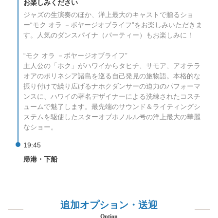
お楽しみください
ジャズの生演奏のほか、洋上最大のキャストで贈るショ
ー“モク オラ －ボヤージオブライフ”をお楽しみいただきま
す。人気のダンスパイナ（パーティー）もお楽しみに！
“モク オラ －ボヤージオブライフ”
主人公の「ホク」がハワイからタヒチ、サモア、アオテラ
オアのポリネシア諸島を巡る自己発見の旅物語。本格的な
振り付けで繰り広げるナホクダンサーの迫力のパフォーマ
ンスに、ハワイの著名デザイナーによる洗練されたコスチ
ュームで魅了します。最先端のサウンド＆ライティングシ
ステムを駆使したスターオブホノルル号の洋上最大の華麗
なショー。
19:45
帰港・下船
追加オプション・送迎
Option