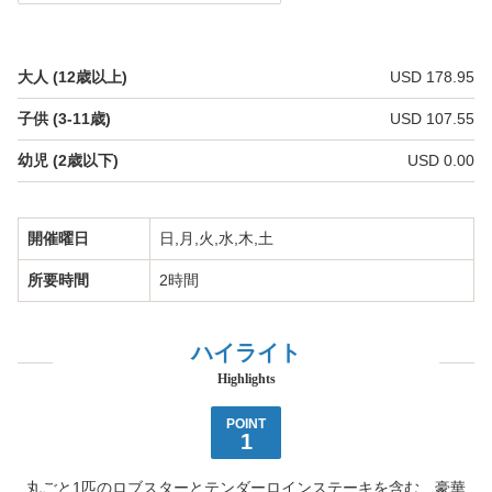
バウ リニューアル
貸切パーティー・レセプション
大人 (12歳以上)
USD 178.95
団体・イベント
子供 (3-11歳)
USD 107.55
団体・イベント向けプラン
幼児 (2歳以下)
USD 0.00
グループ特典
開催曜日
日,月,火,水,木,土
学生団体向けプラン
所要時間
2時間
MICE・企業イベント
ハイライト
イベント出張サービス
Highlights
ご案内
POINT
1
スターオブホノルル【船舶概要】
丸ごと1匹のロブスターとテンダーロインステーキを含む、豪華