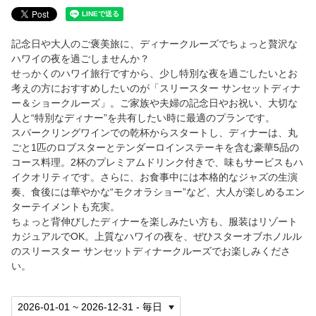
エンハンスメント（追加手配プラン）
記念日や大人のご褒美旅に、ディナークルーズでちょっと贅沢な
ホリデークルーズ
ハワイの夜を過ごしませんか？
せっかくのハワイ旅行ですから、少し特別な夜を過ごしたいとお
ホリデークルーズ
考えの方におすすめしたいのが「スリースター サンセットディナ
ー＆ショークルーズ」。ご家族や夫婦の記念日やお祝い、大切な
人と“特別なディナー”を共有したい時に最適のプランです。
インディペンデンスデイクルーズ
スパークリングワインでの乾杯からスタートし、ディナーは、丸
ごと1匹のロブスターとテンダーロインステーキを含む豪華5品の
大晦日ミッドナイトクルーズ
コース料理。2杯のプレミアムドリンク付きで、味もサービスもハ
イクオリティです。さらに、お食事中には本格的なジャズの生演
バレンタインデークルーズ
奏、食後には華やかな“モクオラショー”など、大人が楽しめるエン
ターテイメントも充実。
ちょっと背伸びしたディナーを楽しみたい方も、服装はリゾート
エンハンスメント（追加手配プラン）
カジュアルでOK。上質なハワイの夜を、ぜひスターオブホノルル
のスリースター サンセットディナークルーズでお楽しみくださ
ウエディング
い。
キャプテンズ ウエディング