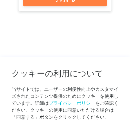
ー
ズ
プ
ラ
ン
の
比
較
や
お
す
す
クッキーの利用について
め
の
プ
当サイトでは、ユーザーの利便性向上やカスタマイ
ラ
ズされたコンテンツ提供のためにクッキーを使用し
ン
ています。詳細は
プライバシーポリシー
をご確認く
探
ださい。クッキーの使用に同意いただける場合は
し
な
「同意する」ボタンをクリックしてください。
ど、
お