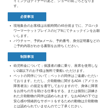
イミングはディナーのあと、ショーの前ごろとなりま
す。
必要事項
現地集合のお客様は出航時間の45分前までに、アロハタ
ワーマーケットプレイスのピア8にてチェックインをお願
いします。
バウチャー、予約eメール、予約番号、身分証明書などの
ご予約内容がわかる書類をお持ちください。
制限事項
幼児料金について；保護者の膝に乗り、座席を使用しな
い2歳以下のお子様は無料で乗船いただけます。
ペットの同伴について；ペットの同伴はご遠慮いただい
ております。ただし、介助動物に関するADA（アメリカ
障害者法）の規定を遵守しておりますので、身体に障害
をお持ちの方を助ける仕事をする、または個別に訓練さ
れた介助動物の同伴は認められます。なおADAの下では
安心感や情緒的なサポートをするための動物は介助動物
とは認められていませんのでご了承ください。