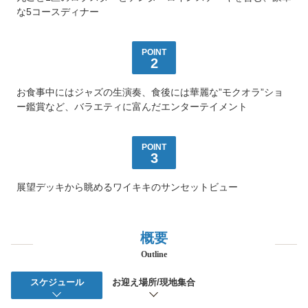
乗船場所・駐車場
な5コースディナー
送迎サービス
POINT
2
トラベルパートナーの皆様へ
お食事中にはジャズの生演奏、食後には華麗な”モクオラ”ショ
ー鑑賞など、バラエティに富んだエンターテイメント
会社概要
プライバシーポリシー
POINT
3
よくある質問
展望デッキから眺めるワイキキのサンセットビュー
お問い合わせ先
概要
ENGLISH
Outline
言語
スケジュール
お迎え場所/現地集合
日本語