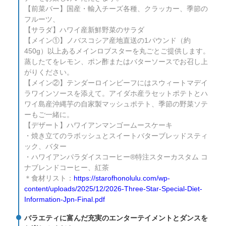
【前菜バー】国産・輸入チーズ各種、クラッカー、季節の
フルーツ、
【サラダ】ハワイ産新鮮野菜のサラダ
【メイン①】ノバスコシア産地直送の1パウンド（約
450g）以上あるメインロブスターを丸ごとご提供します。
蒸したてをレモン、ポン酢またはバターソースでお召し上
がりください。
【メイン②】テンダーロインビーフにはスウィートマデイ
ラワインソースを添えて。アイダホ産ラセットポテトとハ
ワイ島産沖縄芋の自家製マッシュポテト、季節の野菜ソテ
ーもご一緒に。
【デザート】ハワイアンマンゴームースケーキ
・焼き立てのラボッシュとスイートバターブレッドスティ
ック、バター
・ハワイアンパラダイスコーヒー®特注スターカスタム コ
ナブレンドコーヒー、紅茶
＊食材リスト：
https://starofhonolulu.com/wp-
content/uploads/2025/12/2026-Three-Star-Special-Diet-
Information-Jpn-Final.pdf
バラエティに富んだ充実のエンターテイメントとダンスを