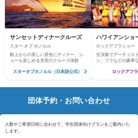
は
ス
タ
ー
オ
ブ
サンセットディナークルーズ
ハワイアンショ
ホ
スター オブ ホノルル
ロックアフラショー
ノ
船上からの美しい景色にディナー、シ
生演奏でアーティス
ル
ョーも楽しめる充実のクルーズ体験
ン、フラなどの豪華
ル
を観劇
の
スターオブホノルル（日本語公式）
ロックアフラ
ク
ル
ー
ズ
団体予約・お問い合わせ
案
内
役、
Leilani
人数やご希望日程に合わせて、学生団体向けプランをご案内いた
で
します。
す。