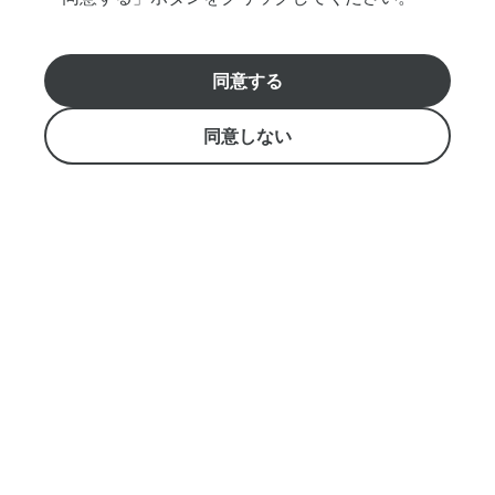
ど、
お
気
同意する
軽
おすすめのクルーズ選びをお手伝いします。
に
日本語ホットライン808-983-7879 アメリカ国内無料通
ご
同意しない
話（1-800-334-6191）
質
info@starofhonolulu.com
問
く
Aloha Tower Marketplace, Pier 8 （1 Aloha Tower Drive,
だ
Honolulu, HI 96813)
さ
い。
営業時間: 9:00 - 17:00
特定商取引法
メ
ッ
セ
ー
©
2026
NutmegLabs Inc.