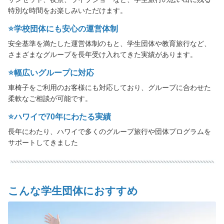
乗船場所・駐車場
特別な時間をお楽しみいただけます。
⭐️学校団体にも安心の運営体制
送迎サービス
安全基準を満たした運営体制のもと、学生団体や教育旅行など、
さまざまなグループを長年受け入れてきた実績があります。
トラベルパートナーの皆様へ
⭐️幅広いグループに対応
会社概要
車椅子をご利用のお客様にも対応しており、グループに合わせた
柔軟なご相談が可能です。
プライバシーポリシー
⭐️ハワイで70年にわたる実績
よくある質問
長年にわたり、ハワイで多くのグループ旅行や団体プログラムを
サポートしてきました
お問い合わせ先
ENGLISH
こんな学生団体におすすめ
言語
日本語