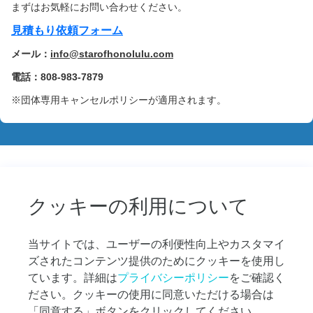
ク
まずはお気軽にお問い合わせください。
ル
見積もり依頼フォーム
ー
ズ
メール：
info@starofhonolulu.com
プ
ラ
電話：808-983-7879
ン
※団体専用キャンセルポリシーが適用されます。
の
比
較
や
お
す
す
クッキーの利用について
め
の
プ
当サイトでは、ユーザーの利便性向上やカスタマイ
ラ
ズされたコンテンツ提供のためにクッキーを使用し
ン
ています。詳細は
プライバシーポリシー
をご確認く
探
ださい。クッキーの使用に同意いただける場合は
し
な
「同意する」ボタンをクリックしてください。