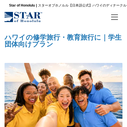
Star of Honolulu
スターオブホノルル【日本語公式】ハワイのディナークル
ホーム
ハワイの修学旅行・教育旅行に｜学生
団体向けプラン
ディナークルーズ
パシフィックスターサンセットビュッフェ ＆ ショークルーズ
スリースター サンセットディナー＆ショークルーズ
ノバ ファイブスター サンセット ディナー ＆ ジャズクルーズ
金曜限定 パシフィックスター サンセットビュッフェ＆ショークルーズ
金曜限定 スリースター サンセットディナー＆ショークルーズ
金曜限定 ノバファイブスター サンセットディナー＆ジャズ