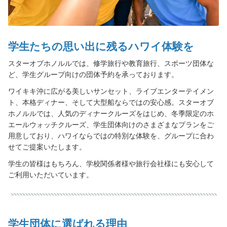
エンハンスメント（追加手配プラン）
ホリデークルーズ
学生たちの思い出に残るハワイ体験を
ホリデークルーズ
スターオブホノルルでは、修学旅行や教育旅行、スポーツ団体な
ど、学生グループ向けの団体予約を承っております。
インディペンデンスデイクルーズ
ワイキキ沖に広がる美しいサンセット、ライブエンターテイメン
ト、本格ディナー、そして大型船ならではの安心感。スターオブ
大晦日ミッドナイトクルーズ
ホノルルでは、人気のディナークルーズをはじめ、冬季限定のホ
エールウォッチクルーズ、学生団体向けのさまざまなプランをご
用意しており、ハワイならではの特別な体験を、グループに合わ
バレンタインデークルーズ
せてご提案いたします。
エンハンスメント（追加手配プラン）
学生の皆様はもちろん、学校関係者様や旅行会社様にも安心して
ご利用いただいています。
ウエディング
キャプテンズ ウエディング
学生団体に選ばれる理由