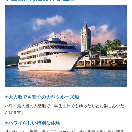
バウ リニューアル
貸切パーティー・レセプション
団体・イベント
団体・イベント向けプラン
グループ特典
学生団体向けプラン
MICE・企業イベント
⭐️大人数でも安心の大型クルーズ船
イベント出張サービス
ハワイ最大級の大型船で、学生団体でもゆったりとお楽しみいた
ご案内
だけます。
スターオブホノルル【船舶概要】
⭐️ハワイらしい特別な体験
サンセット、夜景、ライブショーなど、学生旅行の思い出に残る