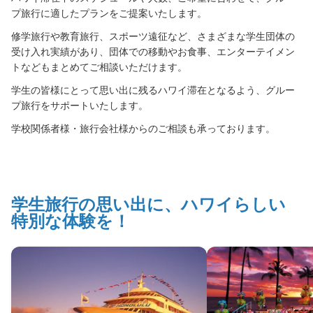
プ旅行に適したプランをご提案いたします。
修学旅行や教育旅行、スポーツ遠征など、さまざまな学生団体の
受け入れ実績があり、団体での移動やお食事、エンターテイメン
トなどもまとめてご相談いただけます。
学生の皆様にとって思い出に残るハワイ滞在となるよう、グルー
プ旅行をサポートいたします。
学校関係者様・旅行会社様からのご相談も承っております。
Leilani |
学生旅行の思い出に、ハワイらしい
Star of
特別な体験を！
Honolulu
Cruise
Concierge
ア
ロ
ハ！
私