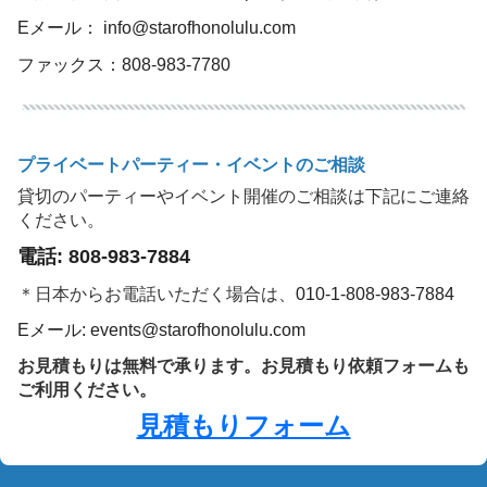
ル
の
Eメール：
info@starofhonolulu.com
エンハンスメント（追加手配プラン）
ク
ファックス：808-983-7780
ル
ホリデークルーズ
ー
ズ
ホリデークルーズ
案
内
プライベートパーティー・イベントのご相談
役、
インディペンデンスデイクルーズ
貸切のパーティーやイベント開催のご相談は下記にご連絡
Leilani
ください。
で
大晦日ミッドナイトクルーズ
す。
電話: 808-983-7884
ク
バレンタインデークルーズ
＊日本からお電話いただく場合は、
010-1-808-983-7884
ル
ー
Eメール:
events@starofhonolulu.com
ズ
エンハンスメント（追加手配プラン）
お見積もりは無料で承ります。お見積もり依頼フォームも
プ
ご利用ください。
ウエディング
ラ
ン
見積もりフォーム
キャプテンズ ウエディング
の
比
較