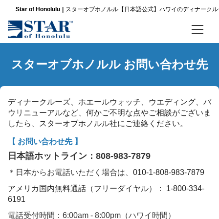
Star of Honolulu
スターオブホノルル【日本語公式】ハワイのディナークル
Leilani |
Star of
ホーム
Honolulu
スターオブホノルル お問い合わせ先
Cruise
ディナークルーズ
Concierge
ア
パシフィックスターサンセットビュッフェ ＆ ショークルーズ
ロ
ディナークルーズ、ホエールウォッチ、ウエディング、バ
ハ！
ウリニューアルなど、
何かご不明な点やご相談がございま
私
スリースター サンセットディナー＆ショークルーズ
したら、
スターオブホノルル
社にご連絡ください。
は
ス
【 お問い合わせ先 】
ノバ ファイブスター サンセット ディナー ＆ ジャズクルーズ
タ
日本語ホットライン：
808-983-7879
ー
金曜限定 パシフィックスター サンセットビュッフェ＆ショークルーズ
オ
＊日本からお電話いただく場合は、
010-1-808-983-7879
ブ
アメリカ国内無料通話（フリーダイヤル）： 1-800-334-
ホ
金曜限定 スリースター サンセットディナー＆ショークルーズ
6191
ノ
ル
金曜限定 ノバファイブスター サンセットディナー＆ジャズ
電話受付時間：6:00am - 8:00pm（ハワイ時間）