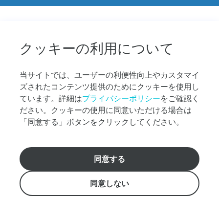
バウ リニューアル
や
お
貸切パーティー・レセプション
す
す
団体・イベント
クッキーの利用について
め
の
団体・イベント向けプラン
プ
当サイトでは、ユーザーの利便性向上やカスタマイ
ラ
ズされたコンテンツ提供のためにクッキーを使用し
グループ特典
ン
ています。詳細は
プライバシーポリシー
をご確認く
探
ださい。クッキーの使用に同意いただける場合は
し
学生団体向けプラン
な
「同意する」ボタンをクリックしてください。
ど、
MICE・企業イベント
お
気
同意する
イベント出張サービス
軽
おすすめのクルーズ選びをお手伝いします。
に
日本語ホットライン808-983-7879 アメリカ国内無料通
ご案内
ご
同意しない
話（1-800-334-6191）
質
スターオブホノルル【船舶概要】
info@starofhonolulu.com
問
く