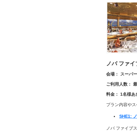
ノバ ファイ
会場： スーパ
ご利用人数： 最
料金： 1
名様あた
プラン内容やス
SHE1
ノバ ファイブス