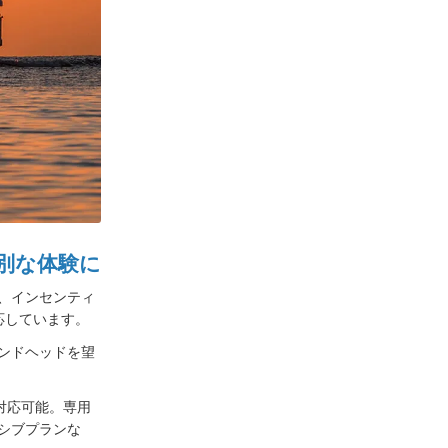
別な体験に
、インセンティ
応しています。
ンドヘッドを望
対応可能。専用
シブプランな