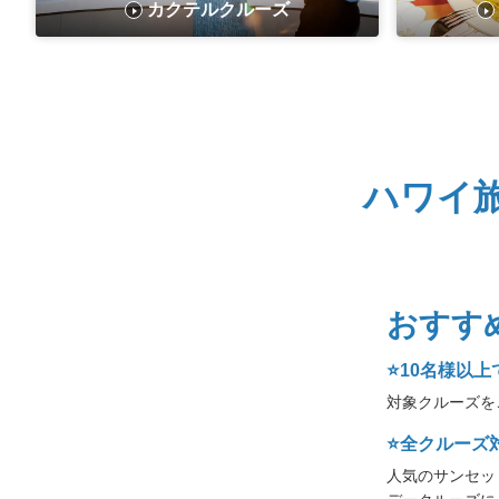
カクテルクルーズ
ハワイ
おすす
⭐️10名様以上
対象クルーズを
⭐️全クルーズ
人気のサンセッ