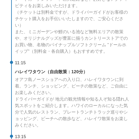
ビティをお楽しみいただけます。
（チケットは別料金ですが、ドライバーガイドがお客様の
チケット購入をお手伝いいたしますので、ご安心くださ
い）
また、ミニガーデンや鯉のいる池など無料エリアの散策
や、オリジナルグッズが豊富に揃うカントリーストアでの
お買い物、名物のパイナップルソフトクリーム "ドールホ
イップ"（別料金・各自購入）もおすすめです。
11:15
ハレイワタウン（自由散策：120分）
オアフ島ノースショアへの入り口、ハレイワタウンに到
着。ランチ、ショッピング、ビーチの散策など、ご自由に
お楽しみください。
ドライバーガイドが 地元の観光情報や知る人ぞ知る隠れ人
気スポットをご紹介します。ハワイのローカルになった気
分で人気のレストラン、プレートランチトラック巡りやシ
ョッピング、ビーチへの散歩など、ハレイワ散策をお楽し
みください。
13:15