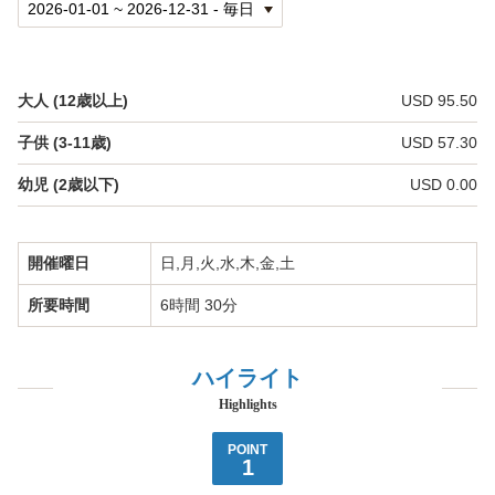
バウ リニューアル
貸切パーティー・レセプション
団体・イベント
大人 (12歳以上)
USD 95.50
子供 (3-11歳)
USD 57.30
団体・イベント向けプラン
幼児 (2歳以下)
USD 0.00
グループ特典
学生団体向けプラン
開催曜日
日,月,火,水,木,金,土
所要時間
6時間 30分
MICE・企業イベント
イベント出張サービス
ハイライト
Highlights
ご案内
POINT
スターオブホノルル【船舶概要】
1