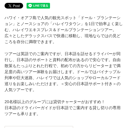
エンハンスメント（追加手配プラン）
ハワイ・オアフ島で人気の観光スポット「ドール・プランテーシ
ホリデークルーズ
ョン」とノースショアの「ハレイワタウン」を1日で効率よく楽し
む、ハレイワエキスプレス＆ドールプランテーションツアー。
ホリデークルーズ
広々としたデラックスバスで快適に移動し、現地ならではの見ど
ころを存分に満喫できます。
インディペンデンスデイクルーズ
ツアーは英語でのご案内ですが、日本語を話せるドライバーが同
行し、日本語のサポートと資料の配布があるので安心です。自由
大晦日ミッドナイトクルーズ
散策もたっぷりとれた行程で、初めての方からリピーターまで満
足度の高いツアー体験をお届けします。ドールではパイナップル
バレンタインデークルーズ
列車や巨大迷路、ハレイワでは人気のショップやローカルフード
巡りをお楽しみいただけます。＜安心の日本語サポート付き＞の
人気ツアーです。
エンハンスメント（追加手配プラン）
20名様以上のグループには貸切チャーターがおすすめ！
ウエディング
日本語のドライバーガイドが日本語でご案内する貸し切りの専用
ツアーも承ります。
キャプテンズ ウエディング