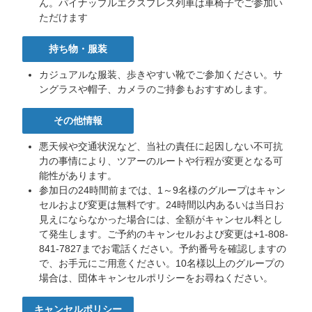
ん。パイナップルエクスプレス列車は車椅子でご参加い
ただけます
持ち物・服装
Leilani |
Star of
カジュアルな服装、歩きやすい靴でご参加ください。サ
Honolulu
ングラスや帽子、カメラのご持参もおすすめします。
Cruise
Concierge
その他情報
ア
ロ
悪天候や交通状況など、当社の責任に起因しない不可抗
ハ！
力の事情により、ツアーのルートや行程が変更となる可
私
能性があります。
は
参加日の24時間前までは、1～9名様のグループはキャン
ス
セルおよび変更は無料です。24時間以内あるいは当日お
タ
見えにならなかった場合には、全額がキャンセル料とし
ー
て発生します。ご予約のキャンセルおよび変更は+1-808-
オ
841-7827までお電話ください。予約番号を確認しますの
ブ
で、お手元にご用意ください。10名様以上のグループの
ホ
場合は、団体キャンセルポリシーをお尋ねください。
ノ
ル
キャンセルポリシー