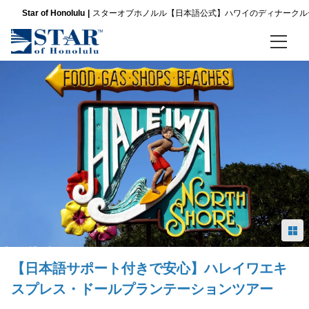
Star of Honolulu
スターオブホノルル【日本語公式】ハワイのディナークル
ホーム
ディナークルーズ
パシフィックスターサンセットビュッフェ ＆ ショークルーズ
スリースター サンセットディナー＆ショークルーズ
ノバ ファイブスター サンセット ディナー ＆ ジャズクルーズ
金曜限定 パシフィックスター サンセットビュッフェ＆ショークルーズ
【日本語サポート付きで安心】ハレイワエキ
金曜限定 スリースター サンセットディナー＆ショークルーズ
スプレス・ドールプランテーションツアー
金曜限定 ノバファイブスター サンセットディナー＆ジャズ