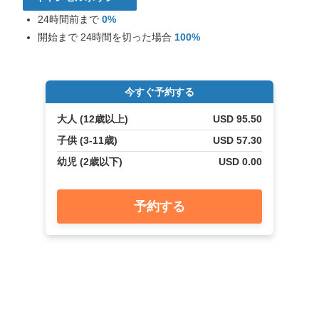
ル
の
24時間前まで
0%
ク
開始まで 24時間を切った場合
100%
ル
ー
ズ
案
今すぐ予約する
内
大人 (12歳以上)
USD 95.50
役、
Leilani
子供 (3-11歳)
USD 57.30
で
幼児 (2歳以下)
USD 0.00
す。
ク
ル
予約する
ー
ズ
プ
ラ
ン
の
比
較