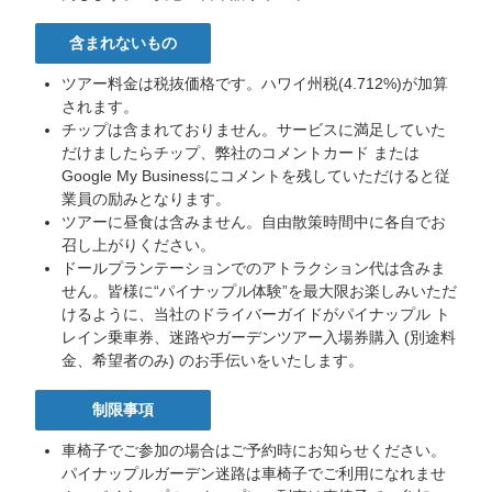
含まれないもの
ツアー料金は税抜価格です。ハワイ州税(4.712%)が加算
されます。
チップは含まれておりません。サービスに満足していた
だけましたらチップ、弊社のコメントカード または
Google My Businessにコメントを残していただけると従
業員の励みとなります。
ツアーに昼食は含みません。自由散策時間中に各自でお
召し上がりください。
ドールプランテーションでのアトラクション代は含みま
せん。皆様に“パイナップル体験”を最大限お楽しみいただ
けるように、当社のドライバーガイドがパイナップル ト
レイン乗車券、迷路やガーデンツアー入場券購入 (別途料
金、希望者のみ) のお手伝いをいたします。
制限事項
車椅子でご参加の場合はご予約時にお知らせください。
パイナップルガーデン迷路は車椅子でご利用になれませ