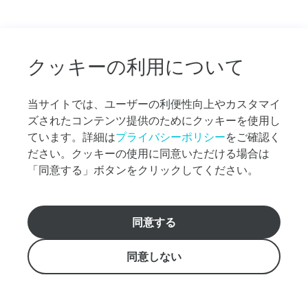
や
お
す
す
クッキーの利用について
め
の
プ
当サイトでは、ユーザーの利便性向上やカスタマイ
ラ
ズされたコンテンツ提供のためにクッキーを使用し
ン
ています。詳細は
プライバシーポリシー
をご確認く
探
ださい。クッキーの使用に同意いただける場合は
し
な
「同意する」ボタンをクリックしてください。
ど、
お
気
同意する
軽
おすすめのクルーズ選びをお手伝いします。
に
日本語ホットライン808-983-7879 アメリカ国内無料通
ご
同意しない
話（1-800-334-6191）
質
info@starofhonolulu.com
問
く