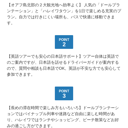
乗船場所・駐車場
【オアフ島北部の２大観光地へ効率よく】 人気の「ドールプラ
ンテーション」と「ハレイワタウン」を1日で楽しめる充実のプ
ラン。自力では行きにくい場所も、バスで快適に移動できま
送迎サービス
す。
トラベルパートナーの皆様へ
POINT
2
会社概要
【英語ツアーでも安心の日本語サポート】ツアー自体は英語で
プライバシーポリシー
のご案内ですが、日本語を話せるドライバーガイドが案内する
ので、質問や相談も日本語でOK。英語が不安な方でも安心して
よくある質問
参加できます。
お問い合わせ先
POINT
3
ENGLISH
【長めの滞在時間で楽しみ方もいろいろ】ドールプランテーシ
言語
ョンではパイナップル列車や迷路など自由に楽しむ時間があ
り、ハレイワではランチやショッピング、ビーチ散策などお好
日本語
みの過ごし方ができます。