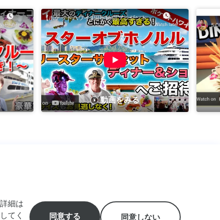
動画をみる
詳細は
e, Honolulu,
してく
同意する
同意しない
特定商取引