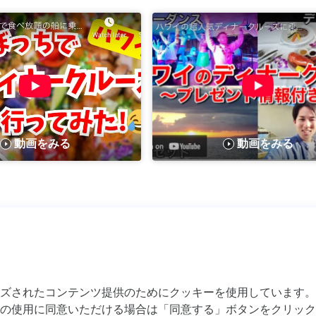
動画をみる
動画をみる
ズされたコンテンツ提供のためにクッキーを使用しています。
800-
Aloha Tower Marketplace, Pier 8 （1 Aloha Tower Driv
の使用に同意いただける場合は「同意する」ボタンをクリック
HI 96813)