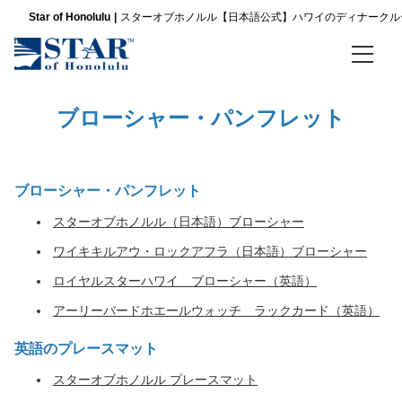
ア
Star of Honolulu
スターオブホノルル【日本語公式】ハワイのディナークル
ロ
ハ！
私
は
ス
ホーム
ブローシャー・パンフレット
タ
ー
ディナークルーズ
オ
ブ
パシフィックスターサンセットビュッフェ ＆ ショークルーズ
ブローシャー・パンフレット
ホ
ノ
スリースター サンセットディナー＆ショークルーズ
スターオブホノルル（日本語）ブローシャー
ル
ル
ワイキキルアウ・ロックアフラ（日本語）ブローシャー
ノバ ファイブスター サンセット ディナー ＆ ジャズクルーズ
の
ロイヤルスターハワイ ブローシャー（英語）
ク
ル
金曜限定 パシフィックスター サンセットビュッフェ＆ショークルーズ
アーリーバードホエールウォッチ ラックカード（英語）
ー
ズ
英語のプレースマット
金曜限定 スリースター サンセットディナー＆ショークルーズ
案
スターオブホノルル プレースマット
内
金曜限定 ノバファイブスター サンセットディナー＆ジャズ
役、