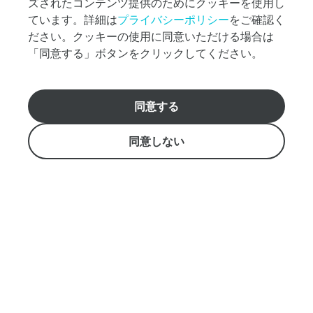
バウ リニューアル
ズされたコンテンツ提供のためにクッキーを使用し
ン
ています。詳細は
プライバシーポリシー
をご確認く
探
貸切パーティー・レセプション
ださい。クッキーの使用に同意いただける場合は
し
な
「同意する」ボタンをクリックしてください。
団体・イベント
ど、
お
団体・イベント向けプラン
気
同意する
軽
おすすめのクルーズ選びをお手伝いします。
に
グループ特典
日本語ホットライン808-983-7879 アメリカ国内無料通
ご
同意しない
話（1-800-334-6191）
質
学生団体向けプラン
info@starofhonolulu.com
問
く
MICE・企業イベント
Aloha Tower Marketplace, Pier 8 （1 Aloha Tower Drive,
だ
Honolulu, HI 96813)
さ
い。
イベント出張サービス
営業時間: 9:00 - 17:00
ご案内
スターオブホノルル【船舶概要】
特定商取引法
メ