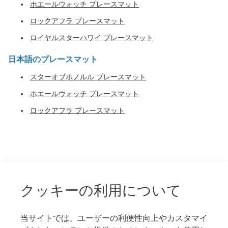
ホエールウォッチ プレースマット
Leilani
で
エンハンスメント（追加手配プラン）
ロックアフラ プレースマット
す。
ロイヤルスターハワイ プレースマット
ホリデークルーズ
ク
ル
日本語のプレースマット
ホリデークルーズ
ー
ズ
スターオブホノルル プレースマット
プ
インディペンデンスデイクルーズ
ホエールウォッチ プレースマット
ラ
ン
ロックアフラ プレースマット
大晦日ミッドナイトクルーズ
の
比
バレンタインデークルーズ
較
や
お
エンハンスメント（追加手配プラン）
す
す
ウエディング
クッキーの利用について
め
の
キャプテンズ ウエディング
プ
当サイトでは、ユーザーの利便性向上やカスタマイ
ラ