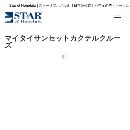
Concierge
Star of Honolulu
スターオブホノルル【日本語公式】ハワイのディナークル
ア
ロ
ハ！
私
ホーム
は
マイタイサンセットカクテルクルー
ス
ズ
ディナークルーズ
タ
ー
パシフィックスターサンセットビュッフェ ＆ ショークルーズ
オ
ブ
スリースター サンセットディナー＆ショークルーズ
ホ
ノ
ル
ノバ ファイブスター サンセット ディナー ＆ ジャズクルーズ
ル
の
金曜限定 パシフィックスター サンセットビュッフェ＆ショークルーズ
ク
ル
金曜限定 スリースター サンセットディナー＆ショークルーズ
ー
ズ
案
金曜限定 ノバファイブスター サンセットディナー＆ジャズ