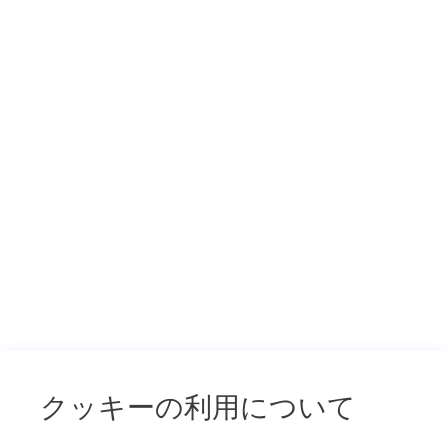
内
役、
エンハンスメント（追加手配プラン）
Leilani
で
ホリデークルーズ
す。
ク
ホリデークルーズ
ル
ー
インディペンデンスデイクルーズ
ズ
プ
ラ
大晦日ミッドナイトクルーズ
ン
の
バレンタインデークルーズ
比
較
エンハンスメント（追加手配プラン）
や
お
ウエディング
す
す
キャプテンズ ウエディング
クッキーの利用について
め
の