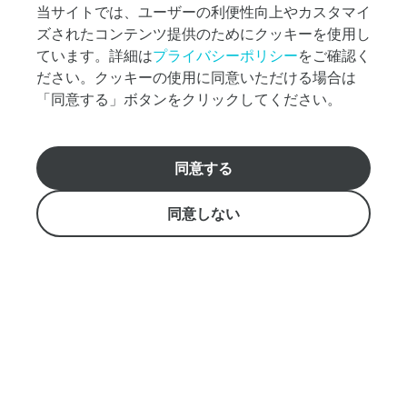
バウ リニューアル
プ
当サイトでは、ユーザーの利便性向上やカスタマイ
ラ
ズされたコンテンツ提供のためにクッキーを使用し
ン
貸切パーティー・レセプション
ています。詳細は
プライバシーポリシー
をご確認く
探
ださい。クッキーの使用に同意いただける場合は
し
団体・イベント
な
「同意する」ボタンをクリックしてください。
ど、
団体・イベント向けプラン
お
気
グループ特典
同意する
軽
おすすめのクルーズ選びをお手伝いします。
に
日本語ホットライン808-983-7879 アメリカ国内無料通
学生団体向けプラン
ご
同意しない
話（1-800-334-6191）
質
info@starofhonolulu.com
問
MICE・企業イベント
く
Aloha Tower Marketplace, Pier 8 （1 Aloha Tower Drive,
だ
イベント出張サービス
Honolulu, HI 96813)
さ
い。
ご案内
営業時間: 9:00 - 17:00
スターオブホノルル【船舶概要】