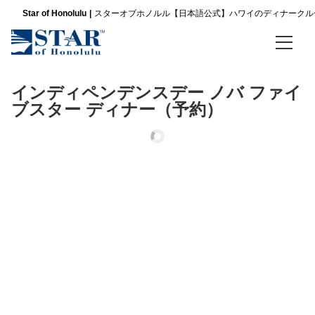
Concierge
Star of Honolulu
スターオブホノルル【日本語公式】ハワイのディナークル
ア
ロ
ハ！
私
ホーム
は
インディペンデンスデー ノバ ファイ
ス
ブスター ディナー（予約）
ディナークルーズ
タ
ー
パシフィックスターサンセットビュッフェ ＆ ショークルーズ
オ
ブ
スリースター サンセットディナー＆ショークルーズ
ホ
ノ
ル
ノバ ファイブスター サンセット ディナー ＆ ジャズクルーズ
ル
の
金曜限定 パシフィックスター サンセットビュッフェ＆ショークルーズ
ク
ル
金曜限定 スリースター サンセットディナー＆ショークルーズ
ー
ズ
案
金曜限定 ノバファイブスター サンセットディナー＆ジャズ