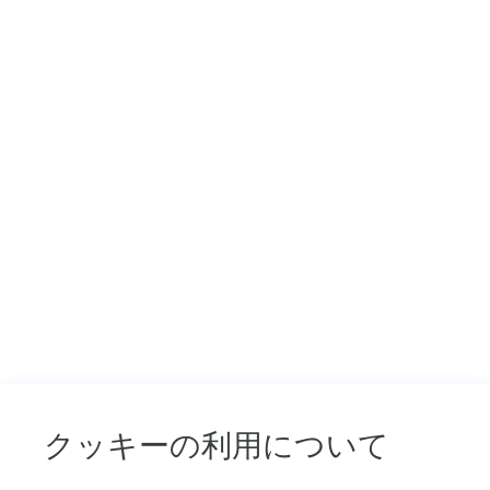
内
役、
エンハンスメント（追加手配プラン）
Leilani
で
ホリデークルーズ
す。
ク
ホリデークルーズ
ル
ー
インディペンデンスデイクルーズ
ズ
プ
ラ
大晦日ミッドナイトクルーズ
ン
の
バレンタインデークルーズ
比
較
エンハンスメント（追加手配プラン）
や
お
ウエディング
す
す
キャプテンズ ウエディング
クッキーの利用について
め
の