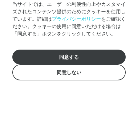
バウ リニューアル
プ
当サイトでは、ユーザーの利便性向上やカスタマイ
ラ
ズされたコンテンツ提供のためにクッキーを使用し
ン
貸切パーティー・レセプション
ています。詳細は
プライバシーポリシー
をご確認く
探
ださい。クッキーの使用に同意いただける場合は
し
団体・イベント
な
「同意する」ボタンをクリックしてください。
ど、
団体・イベント向けプラン
お
気
グループ特典
同意する
軽
おすすめのクルーズ選びをお手伝いします。
に
日本語ホットライン808-983-7879 アメリカ国内無料通
学生団体向けプラン
ご
同意しない
話（1-800-334-6191）
質
info@starofhonolulu.com
問
MICE・企業イベント
く
Aloha Tower Marketplace, Pier 8 （1 Aloha Tower Drive,
だ
イベント出張サービス
Honolulu, HI 96813)
さ
い。
ご案内
営業時間: 9:00 - 17:00
スターオブホノルル【船舶概要】